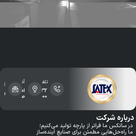
تلفن تماس
آدرس شرکت
آدرس ایمی
35720032 -
اصفهان،شهرک
exco.com
03135720500
صنعتی جی
دستر
ه شرکت
صفح
کس ما فراتر از پارچه تولید می‌کنیم؛
‌حل‌هایی مطمئن برای صنایع آینده‌ساز