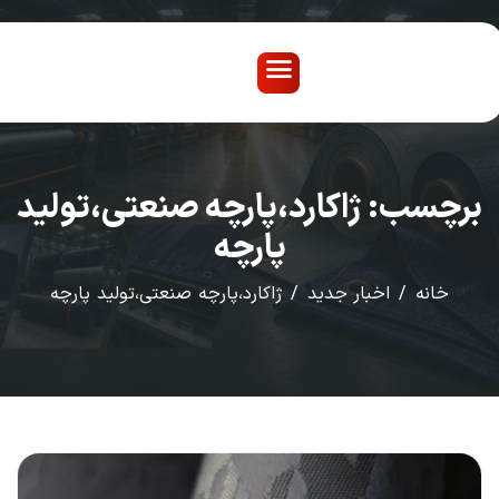
X
صفحه
محصو
نماین
سب: ژاکارد،پارچه صنعتی،تولید
درباره
پارچه
تماس 
انه
اخبار جدید
ژاکارد،پارچه صنعتی،تولید پارچه
glish
اخبار
فرم 