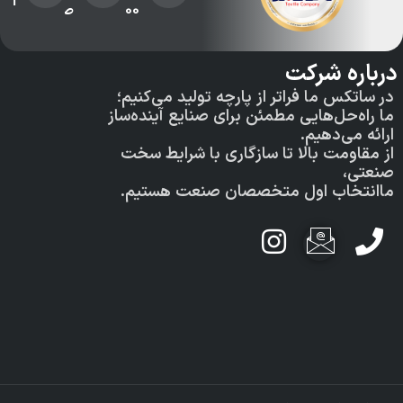
exco.com
03135720500
صنعتی جی
دستر
ه شرکت
صفح
کس ما فراتر از پارچه تولید می‌کنیم؛
‌حل‌هایی مطمئن برای صنایع آینده‌ساز
می‌دهیم.
محص
ومت بالا تا سازگاری با شرایط سخت
،
نمای
خاب اول متخصصان صنعت هستیم.
دربا
تماس
ish
اخبا
فرم