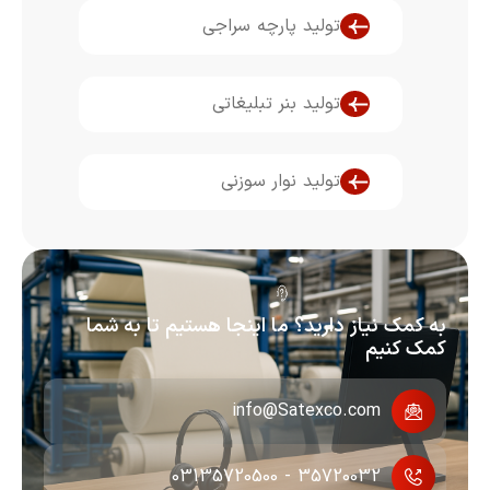
تولید پارچه سراجی
تولید بنر تبلیغاتی
تولید نوار سوزنی
 کمک نیاز دارید؟ ما اینجا هستیم تا به شما
ک کنیم
info@Satexco.com
35720032 - 03135720500