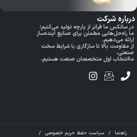
دستر
ه شرکت
صفح
کس ما فراتر از پارچه تولید می‌کنیم؛
‌حل‌هایی مطمئن برای صنایع آینده‌ساز
می‌دهیم.
محص
ومت بالا تا سازگاری با شرایط سخت
،
نمای
خاب اول متخصصان صنعت هستیم.
دربا
تماس
ish
اخبا
فرم
نما
سیاست حفظ حریم خصوصی